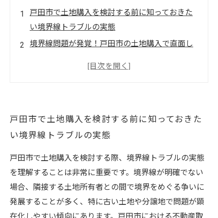
戸田市で土地購入を検討する前に知っておきた
い境界線トラブルの実態
境界線問題が発覚！戸田市の土地購入で直面し
た困難とその解決法
戸田市の土地境界線問題を防ぐ具体的な注意点
と購入前の相談タイミング
境界線トラブルを回避して安心の土地購入を実
戸田市で土地購入を検討する前に知っておきた
現する戸田市でのポイント
い境界線トラブルの実態
戸田市の土地購入後、境界問題に悩まされない
ために今すぐできる対策
戸田市で土地購入を検討する際、境界線トラブルの実態
戸田市の不動産専門家が教える、境界線問題を
を理解することは非常に重要です。境界線が明確でない
未然に防ぐ賢い相談時期とは？
場合、隣接する土地所有者との間で境界をめぐる争いに
初めての戸田市土地購入でも安心！境界線問題
発展することが多く、特に古い土地や分譲地で問題が顕
を避けるための完全ガイド
在化しやすい傾向にあります。戸田市における不動産取