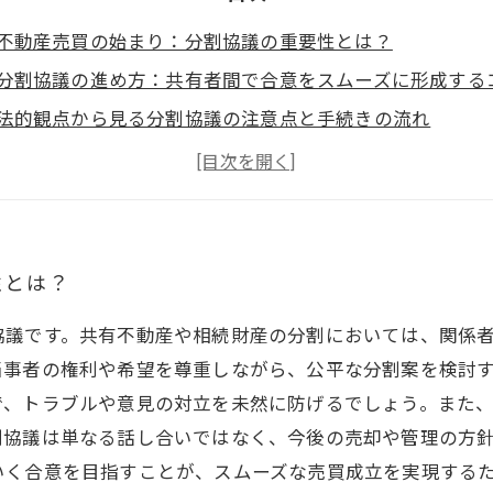
不動産売買の始まり：分割協議の重要性とは？
分割協議の進め方：共有者間で合意をスムーズに形成する
法的観点から見る分割協議の注意点と手続きの流れ
分割協議でよくあるトラブル事例とその回避方法
最適な売買タイミングの見極め方：成功のカギを握るポイ
分割協議が円滑に進んだ後に起こる不動産売買の流れ
分割協議完了から売買まで：満足のいく取引を実現するた
性とは？
協議です。共有不動産や相続財産の分割においては、関係
当事者の権利や希望を尊重しながら、公平な分割案を検討
で、トラブルや意見の対立を未然に防げるでしょう。また
割協議は単なる話し合いではなく、今後の売却や管理の方
いく合意を目指すことが、スムーズな売買成立を実現する