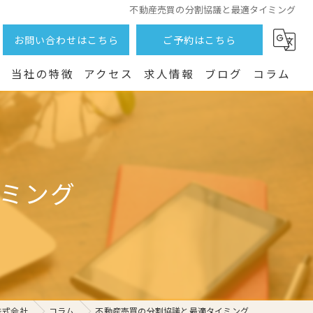
不動産売買の分割協議と最適タイミング
お問い合わせはこちら
ご予約はこちら
つ
当社の特徴
アクセス
求人情報
ブログ
コラム
土地
売却
ミング
戸建て
相続
賃貸
株式会社
コラム
不動産売買の分割協議と最適タイミング