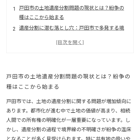
戸田市の土地遺産分割問題の現状とは？紛争の
種はここから始まる
遺産分割に潜む落とし穴：戸田市で多発する境
界線トラブルの実態
境界線の確定がもたらす平和な相続への道筋を
戸田市の事例で考える
共有地の取り扱いと遺産分割の最適解：実務か
戸田市の土地遺産分割問題の現状とは？紛争の
ら見る戸田市の課題
種はここから始まる
戸田市の土地遺産分割問題を乗り越えるための
具体的解決策とは？
戸田市では、土地の遺産分割に関する問題が増加傾向に
戸田市の土地遺産分割と境界問題、今だから知
あります。都市化が進む中で土地の価値が高まり、相続
っておきたい基礎知識
人間での所有権の明確化が一層重要になっています。し
不動産取引にも影響する戸田市の遺産分割トラ
かし、遺産分割の過程で境界線の不明確さが紛争の温床
ブルと対策ポイント
となることが多く見受けられます。特に共有地の扱いや