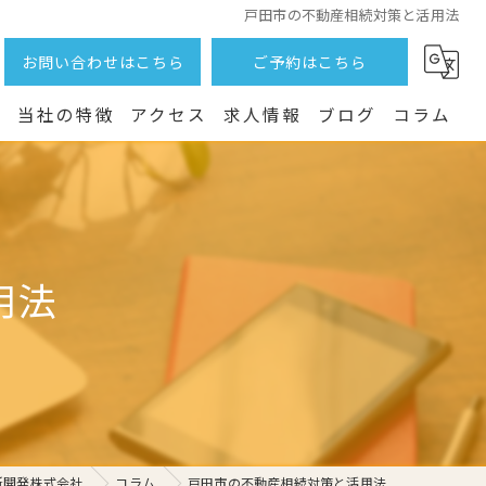
戸田市の不動産相続対策と活用法
お問い合わせはこちら
ご予約はこちら
つ
当社の特徴
アクセス
求人情報
ブログ
コラム
土地
売却
用法
戸建て
相続
賃貸
所開発株式会社
コラム
戸田市の不動産相続対策と活用法