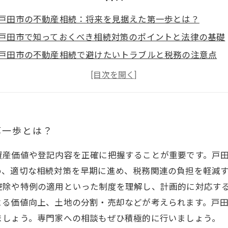
戸田市の不動産相続：将来を見据えた第一歩とは？
戸田市で知っておくべき相続対策のポイントと法律の基礎
戸田市の不動産相続で避けたいトラブルと税務の注意点
戸田市不動産の価値を最大化する賢い活用法とは？
戸田市での不動産相続がスムーズに進むための専門家の活
戸田市の不動産相続対策：基礎から活用まで一挙解説
戸田市で安心の不動産相続相談を始めるためのポイント
第一歩とは？
資産価値や登記内容を正確に把握することが重要です。戸
め、適切な相続対策を早期に進め、税務関連の負担を軽減
控除や特例の適用といった制度を理解し、計画的に対応す
よる価値向上、土地の分割・売却などが考えられます。戸
ましょう。専門家への相談もぜひ積極的に行いましょう。