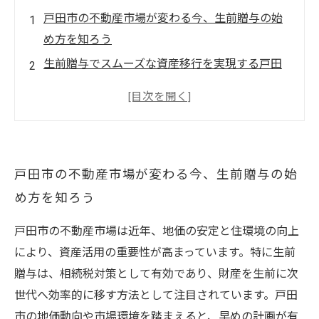
戸田市の不動産市場が変わる今、生前贈与の始
め方を知ろう
生前贈与でスムーズな資産移行を実現する戸田
市のポイント
戸田市の地価動向から読み解く不動産買い替え
のベストタイミング
家族のライフスタイル変化に合わせた戸田市で
戸田市の不動産市場が変わる今、生前贈与の始
の買い替え戦略とは？
め方を知ろう
生前贈与と買い替えの最適な時期を見極め、戸
田市で安心資産運用を行うまでのストーリー
戸田市の不動産市場は近年、地価の安定と住環境の向上
戸田市の不動産売買相談で知るべき専門家への
により、資産活用の重要性が高まっています。特に生前
ポイント
贈与は、相続税対策として有効であり、財産を生前に次
戸田市での不動産買い替えと生前贈与を成功さ
世代へ効率的に移す方法として注目されています。戸田
せるための実践ガイド
市の地価動向や市場環境を踏まえると、早めの計画が有