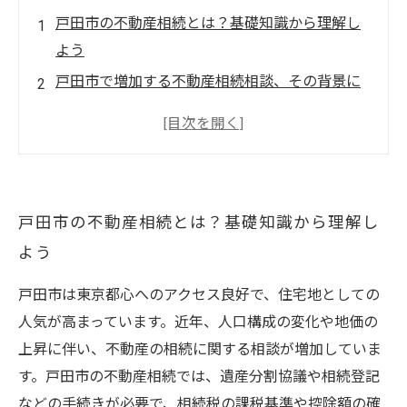
戸田市の不動産相続とは？基礎知識から理解し
よう
戸田市で増加する不動産相続相談、その背景に
ある人口動態の変化
相続手続きのポイントと複雑な税務をわかりや
すく解説
最新の戸田市不動産価格相場をチェック！売買
戸田市の不動産相続とは？基礎知識から理解し
タイミングの見極め方
よう
戸田市の地域特性を活かした不動産相続の成功
事例と相談メリット
戸田市は東京都心へのアクセス良好で、住宅地としての
戸田市の不動産売買で知っておくべき相続時の
人気が高まっています。近年、人口構成の変化や地価の
注意点まとめ
上昇に伴い、不動産の相続に関する相談が増加していま
戸田市の不動産相続と価格相場：安心して売買
す。戸田市の不動産相続では、遺産分割協議や相続登記
を進めるための最新情報
などの手続きが必要で、相続税の課税基準や控除額の確