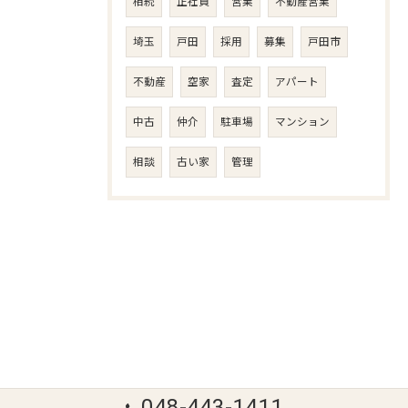
相続
正社員
営業
不動産営業
埼玉
戸田
採用
募集
戸田市
不動産
空家
査定
アパート
中古
仲介
駐車場
マンション
相談
古い家
管理
048-443-1411