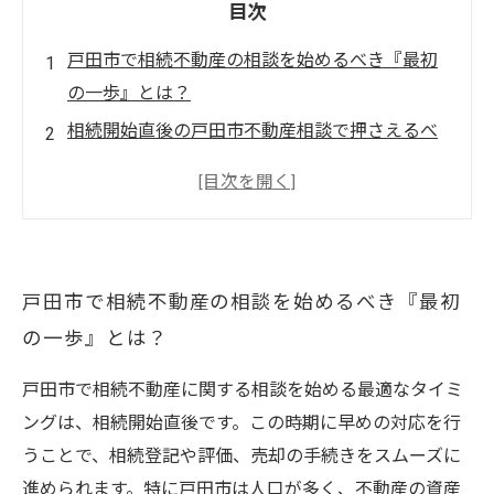
目次
戸田市で相続不動産の相談を始めるべき『最初
の一歩』とは？
相続開始直後の戸田市不動産相談で押さえるべ
き重要ポイント
戸田市の相続不動産評価と登記の最適なタイミ
ングを知る
戸田市の相続不動産を有効活用するための中間
戸田市で相続不動産の相談を始めるべき『最初
段階の対策
の一歩』とは？
戸田市で相続不動産をスムーズに売却・整理す
るための最後のポイント
戸田市で相続不動産に関する相談を始める最適なタイミ
戸田市における相続不動産相談の専門家が語る
ングは、相続開始直後です。この時期に早めの対応を行
成功の秘訣とは？
うことで、相続登記や評価、売却の手続きをスムーズに
戸田市での相続トラブルを防ぐ！不動産相談の
進められます。特に戸田市は人口が多く、不動産の資産