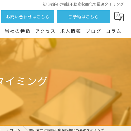
初心者向け相続不動産収益化の最適タイミング
お問い合わせはこちら
ご予約はこちら
つ
当社の特徴
アクセス
求人情報
ブログ
コラム
土地
売却
タイミング
戸建て
相続
賃貸
社
コラム
初心者向け相続不動産収益化の最適タイミング