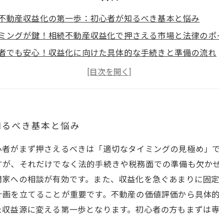
不動産収益化の第一歩：初心者が知るべき基本と悩み
ミングが鍵！相続不動産収益化で押さえる市場と法律のポ
者でも安心！収益化に向けた具体的な手続きと準備の流れ
家への相談で見極めるベストなタイミングとは？収益化成
化を始めた後の管理と税務対策で長期安定を目指す方法
者必見！相続不動産を価値ある資産に変える総まとめ
して資産形成を！初心者のための相続不動産収益化完全ガ
知るべき基本と悩み
心者がまず押さえるべきは「適切なタイミングの見極め」
すが、それだけでなく法的手続きや税務面での準備も欠か
門家への相談が有効です。また、収益化を急ぐあまりに固
計画を立てることが重要です。不動産の価値評価から具体
た収益源に変える第一歩となります。初心者の方もまずは