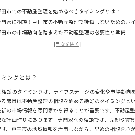
戸田市での不動産整理を始めるべきタイミングとは？
専門家に相談！戸田市の不動産整理で後悔しないためのポ
戸田市の市場動向を踏まえた不動産整理の必要性と準備
実際に戸田市で不動産整理を進める際の相談の流れと注意
戸田市でスムーズに不動産整理を終えるための最終チェッ
戸田市の不動産整理相談でよくある疑問とその解決策
戸田市の不動産整理：成功へ導くタイミングと相談の極意
イミングとは？
な相談のタイミングは、ライフステージの変化や市場動向
わる節目は不動産整理の相談を始める絶好のタイミングと
最新の市場情報を専門家から得ることが重要です。不動産
軟な計画作りにあります。専門家への相談では、売却や賃
です。戸田市の地域情報を活用しながら、早めの相談を心