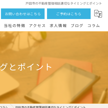
戸田市の不動産整理相談適切なタイミングとポイント
お問い合わせはこちら
ご予約はこちら
つ
当社の特徴
アクセス
求人情報
ブログ
コラム
土地
売却
グとポイント
戸建て
相続
賃貸
コラム
戸田市の不動産整理相談適切なタイミングとポイント