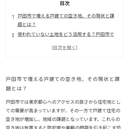
目次
戸田市で増える戸建ての空き地、その現状と課
題とは？
使われていない土地をどう活用する？戸田市で
考える具体的な方法
ガーデニングから駐車場まで！戸田市の空き地
活用アイデアを紹介
資産価値アップに繋がる空き地活用のポイント
戸田市で増える戸建ての空き地、その現状と課
と注意点
題とは？
実践で分かった！戸田市戸建て空き地活用成功
事例まとめ
戸田市では東京都心へのアクセスの良さから住宅地とし
空きスペースを賢く使う、戸田市の不動産活用
ての需要が高まっていますが、その一方で戸建て住宅の
術
空き地が増加し、地域の課題となっています。これらの
戸田市で空き地を持つあなたへ、資産価値を守
空き地は放置すると防犯面や美観の問題を引き起こす恐