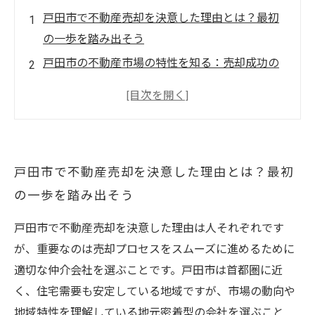
戸田市で不動産売却を決意した理由とは？最初
の一歩を踏み出そう
戸田市の不動産市場の特性を知る：売却成功の
鍵を握る情報収集
信頼できる仲介会社の見極め方：戸田市で安心
のパートナー選び
査定のポイントと契約内容の確認術：トラブル
戸田市で不動産売却を決意した理由とは？最初
を避けてスムーズ売却へ
の一歩を踏み出そう
コミュニケーション重視で納得の売却を実現！
戸田市の仲介会社比較まとめ
戸田市で不動産売却を決意した理由は人それぞれです
戸田市の不動産売却でよくある失敗と回避法を
が、重要なのは売却プロセスをスムーズに進めるために
徹底解説
適切な仲介会社を選ぶことです。戸田市は首都圏に近
成功する戸田市の不動産売却の秘訣まとめ：最
く、住宅需要も安定している地域ですが、市場の動向や
適な仲介会社選びから契約まで
地域特性を理解している地元密着型の会社を選ぶこと