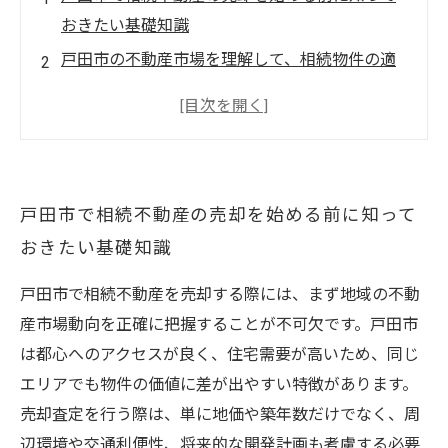
おきたい基礎知識
戸田市の不動産市場を理解して、相続物件の適
正査定を行う方法
相続不動産の査定で見落としがちなポイントと
は？戸田市の事例から学ぶ
信頼できる査定士の選び方と戸田市ならではの
戸田市で相続不動産の売却を始める前に知って
注意点を解説
おきたい基礎知識
戸田市で相続不動産をスムーズに売却するため
の最終チェックリスト
戸田市で相続不動産を売却する際には、まず地域の不動
戸田市の相続不動産売却で失敗しないための5つ
産市場動向を正確に把握することが不可欠です。戸田市
の秘訣
は都心へのアクセスが良く、住宅需要が高いため、同じ
戸田市の相続不動産査定をプロが解説！正しい
エリアでも物件の価値に差が出やすい特徴があります。
価格設定で損を防ごう
売却査定を行う際は、単に地価や築年数だけでなく、周
辺環境や交通利便性、将来的な開発計画も考慮する必要