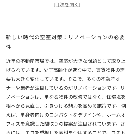
成功したリノベーション事例：空室率を低下さ
せる秘訣
トレンドを掴む！現代の賃貸物件リノベーショ
新しい時代の空室対策：リノベーションの必要
ンアイデア
性
オーナー必見：手軽にできるリノベーションの
ポイント
近年の不動産市場では、空室が大きな問題として取り上
空室対策を成功させるためのステップバイステ
げられています。少子高齢化が進む中で、賃貸物件の需
ップガイド
要も大きく変化しています。そこで、多くの不動産オー
リノベーションで未来を切り拓く：次世代の賃
ナーや業者が注目しているのがリノベーションです。リ
貸戦略
ノベーションは、単なる物件の改修ではなく、住環境を
根本から見直し、引きつける魅力を高める施策です。 例
えば、単身者向けのコンパクトなデザインや、ホームオ
フィスを意識した間取りの提案が注目されています。さ
らには、エコを重視した素材を使用することで、コスト