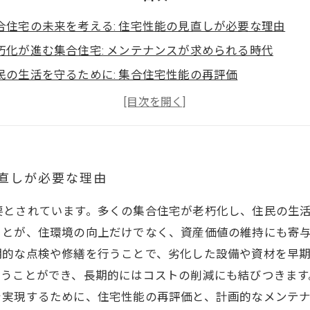
合住宅の未来を考える: 住宅性能の見直しが必要な理由
朽化が進む集合住宅: メンテナンスが求められる時代
民の生活を守るために: 集合住宅性能の再評価
適な暮らしのための鍵: 適切なメンテナンスの重要性
合住宅メンテナンスのポイント: トラブルを未然に防ぐ方法
産価値を維持するために: 集合住宅の性能向上に取り組もう
れからの集合住宅: 住み心地と安全性を追求する新たなア
見直しが必要な理由
要とされています。多くの集合住宅が老朽化し、住民の生
とが、住環境の向上だけでなく、資産価値の維持にも寄与
期的な点検や修繕を行うことで、劣化した設備や資材を早
うことができ、長期的にはコストの削減にも結びつきます
を実現するために、住宅性能の再評価と、計画的なメンテ