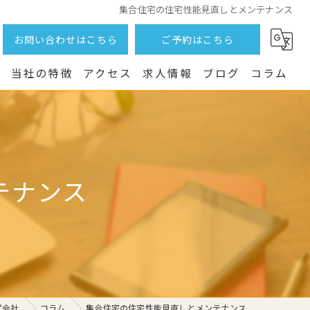
集合住宅の住宅性能見直しとメンテナンス
お問い合わせはこちら
ご予約はこちら
つ
当社の特徴
アクセス
求人情報
ブログ
コラム
土地
売却
テナンス
戸建て
相続
賃貸
式会社
コラム
集合住宅の住宅性能見直しとメンテナンス